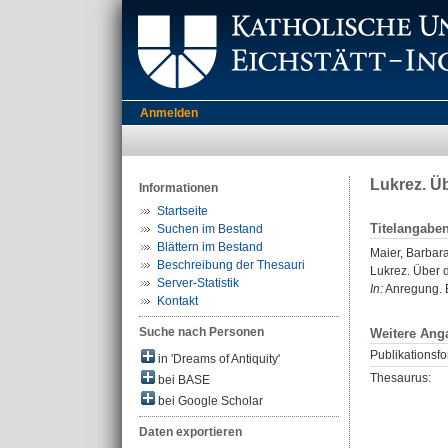
Anmelden
Lukrez. Ü
Informationen
Startseite
Titelangabe
Suchen im Bestand
Blättern im Bestand
Maier, Barbar
Beschreibung der Thesauri
Lukrez. Über 
Server-Statistik
In:
Anregung. B
Kontakt
Suche nach Personen
Weitere Ang
Publikationsfo
in 'Dreams of Antiquity'
Thesaurus:
bei BASE
bei Google Scholar
Daten exportieren