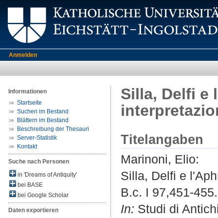
Anmelden
Silla, Delfi e
Informationen
Startseite
interpretazio
Suchen im Bestand
Blättern im Bestand
Beschreibung der Thesauri
Titelangaben
Server-Statistik
Kontakt
Marinoni, Elio
:
Suche nach Personen
Silla, Delfi e l'A
in 'Dreams of Antiquity'
bei BASE
B.c. I 97,451-455.
bei Google Scholar
In:
Studi di Antich
Daten exportieren