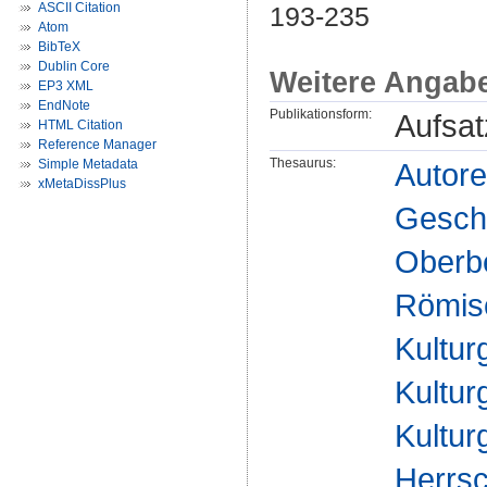
ASCII Citation
193-235
Atom
BibTeX
Dublin Core
Weitere Angab
EP3 XML
EndNote
Publikationsform:
Aufsat
HTML Citation
Reference Manager
Thesaurus:
Autore
Simple Metadata
xMetaDissPlus
Geschi
Oberbe
Römisc
Kultur
Kultur
Kultur
Herrsc