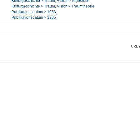
Kulturgeschichte > Traum, Vision > Tagesrest
Kulturgeschichte > Traum, Vision > Traumtheorie
Publikationsdatum > 1953
Publikationsdatum > 1965
URL z