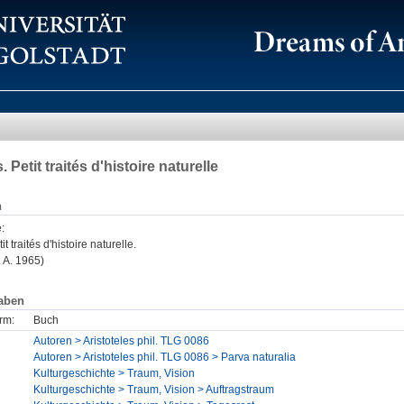
. Petit traités d'histoire naturelle
n
é
:
it traités d'histoire naturelle.
. A. 1965)
aben
rm:
Buch
Autoren > Aristoteles phil. TLG 0086
Autoren > Aristoteles phil. TLG 0086 > Parva naturalia
Kulturgeschichte > Traum, Vision
Kulturgeschichte > Traum, Vision > Auftragstraum