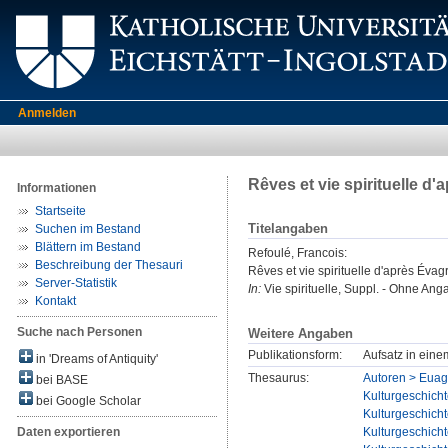
Anmelden
Rêves et vie spirituelle d
Informationen
Startseite
Titelangaben
Suchen im Bestand
Blättern im Bestand
Refoulé, Francois
:
Beschreibung der Thesauri
Rêves et vie spirituelle d'après Évag
Server-Statistik
In:
Vie spirituelle, Suppl. - Ohne Ang
Kontakt
Suche nach Personen
Weitere Angaben
Publikationsform:
Aufsatz in ein
in 'Dreams of Antiquity'
Thesaurus:
Autoren > Euagr
bei BASE
Kulturgeschicht
bei Google Scholar
Kulturgeschicht
Kulturgeschicht
Daten exportieren