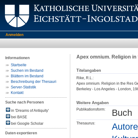
Anmelden
Apex omnium. Religion in
Informationen
Startseite
Titelangaben
Suchen im Bestand
Blättern im Bestand
Rike, R.L.
:
Beschreibung der Thesauri
Apex omnium. Religion in the Res G
Server-Statistik
Berkeley - Los Angeles - London, 19
Kontakt
Suche nach Personen
Weitere Angaben
Publikationsform:
Buch
in 'Dreams of Antiquity'
bei BASE
Thesaurus:
Autore
bei Google Scholar
Daten exportieren