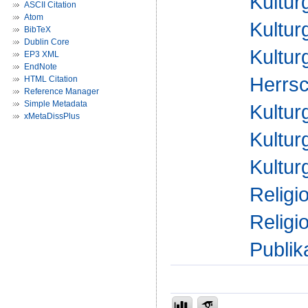
Kultur
ASCII Citation
Atom
Kultur
BibTeX
Dublin Core
Kultur
EP3 XML
EndNote
Herrsc
HTML Citation
Reference Manager
Simple Metadata
Kultur
xMetaDissPlus
Kultur
Kultur
Religi
Religi
Publik