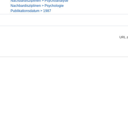
Nachbardisziplinen > Psychoanalyse
Nachbardisziplinen > Psychologie
Publikationsdatum > 1987
URL z