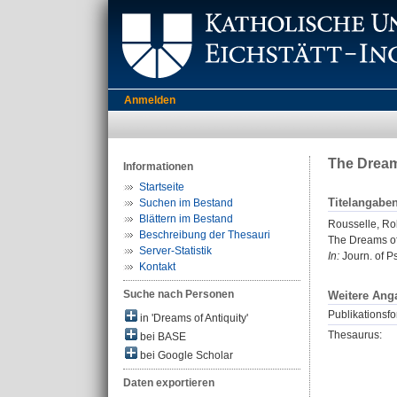
Anmelden
The Dreams
Informationen
Startseite
Titelangabe
Suchen im Bestand
Blättern im Bestand
Rousselle, Ro
Beschreibung der Thesauri
The Dreams of 
Server-Statistik
In:
Journ. of Ps
Kontakt
Suche nach Personen
Weitere Ang
Publikationsfo
in 'Dreams of Antiquity'
Thesaurus:
bei BASE
bei Google Scholar
Daten exportieren