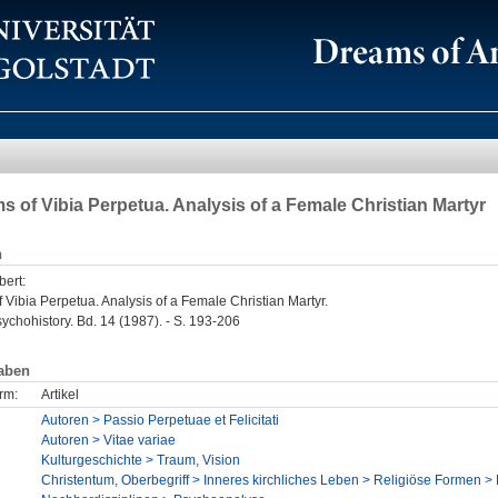
 of Vibia Perpetua. Analysis of a Female Christian Martyr
n
bert
:
Vibia Perpetua. Analysis of a Female Christian Martyr.
ychohistory. Bd. 14 (1987). - S. 193-206
aben
rm:
Artikel
Autoren > Passio Perpetuae et Felicitati
Autoren > Vitae variae
Kulturgeschichte > Traum, Vision
Christentum, Oberbegriff > Inneres kirchliches Leben > Religiöse Formen > 