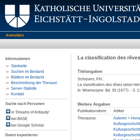
Anmelden
La classification des rêve
Informationen
Startseite
Titelangaben
Suchen im Bestand
Blättern im Bestand
Schrijvers, P.H.
:
Beschreibung der Thesauri
La classification des rêves selon Hér
Server-Statistik
In:
Mnemosyne. Bd. 30 (1977). - S. 1
Kontakt
Suche nach Personen
Weitere Angaben
Publikationsform:
Artikel
in 'Dreams of Antiquity'
Thesaurus:
Autoren > Hero
bei BASE
Kulturgeschicht
bei Google Scholar
Kulturgeschich
Kulturgeschicht
Daten exportieren