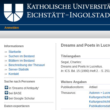
Anmelden
Dreams and Poets in Lucr
Informationen
Startseite
Titelangaben
Suchen im Bestand
Blättern im Bestand
Segal, Charles
:
Beschreibung der Thesauri
Dreams and Poets in Lucretius.
Server-Statistik
In:
ICS. Bd. 15 (1990) Heft 2. - S. 25
Kontakt
Suche nach Personen
Weitere Angaben
Publikationsform:
Artikel
in 'Dreams of Antiquity'
Thesaurus:
Autoren > Lucre
bei BASE
Kulturgeschicht
bei Google Scholar
Kulturgeschicht
Publikationsda
Daten exportieren