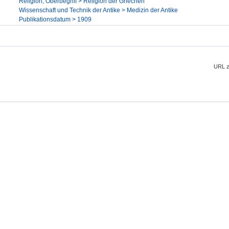
Religion, Oberbegriff > Religion der Griechen
Wissenschaft und Technik der Antike > Medizin der Antike
Publikationsdatum > 1909
URL z