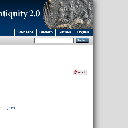
Startseite
Blättern
Suchen
English
häologisch