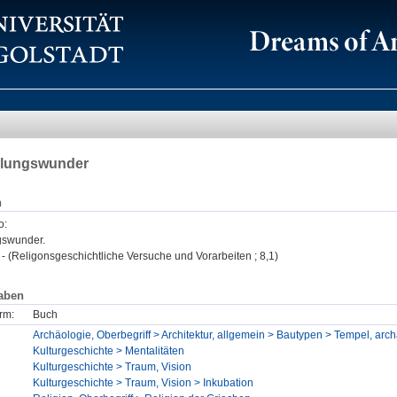
ilungswunder
n
o
:
gswunder.
- (Religonsgeschichtliche Versuche und Vorarbeiten ; 8,1)
aben
rm:
Buch
Archäologie, Oberbegriff > Architektur, allgemein > Bautypen > Tempel, arc
Kulturgeschichte > Mentalitäten
Kulturgeschichte > Traum, Vision
Kulturgeschichte > Traum, Vision > Inkubation