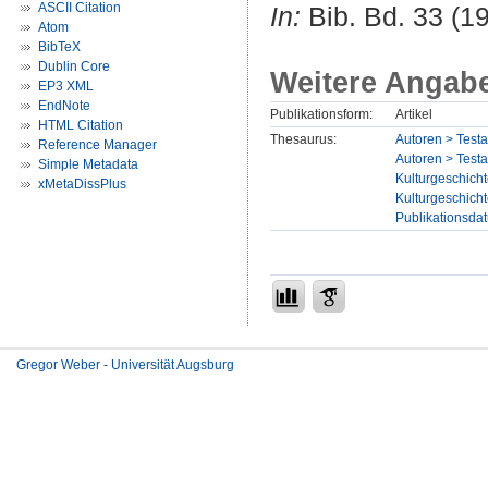
ASCII Citation
In:
Bib. Bd. 33 (19
Atom
BibTeX
Dublin Core
Weitere Angab
EP3 XML
EndNote
Publikationsform:
Artikel
HTML Citation
Thesaurus:
Autoren > Tes
Reference Manager
Autoren > Test
Simple Metadata
Kulturgeschicht
xMetaDissPlus
Kulturgeschicht
Publikationsda
Gregor Weber - Universität Augsburg