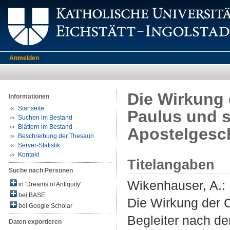
Anmelden
Die Wirkung 
Informationen
Startseite
Paulus und s
Suchen im Bestand
Blättern im Bestand
Apostelgesc
Beschreibung der Thesauri
Server-Statistik
Kontakt
Titelangaben
Suche nach Personen
Wikenhauser, A.
:
in 'Dreams of Antiquity'
bei BASE
Die Wirkung der 
bei Google Scholar
Begleiter nach de
Daten exportieren