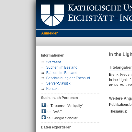
Anmelden
In the Lig
Informationen
Startseite
Titelangabe
Suchen im Bestand
Blättern im Bestand
Brenk, Frederi
Beschreibung der Thesauri
In the Light o
Server-Statistik
In:
ANRW. - Ber
Kontakt
Suche nach Personen
Weitere Ang
Publikationsfo
in 'Dreams of Antiquity'
Thesaurus:
bei BASE
bei Google Scholar
Daten exportieren