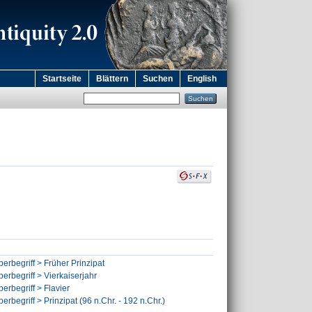
Startseite
Blättern
Suchen
English
erbegriff > Früher Prinzipat
erbegriff > Vierkaiserjahr
erbegriff > Flavier
rbegriff > Prinzipat (96 n.Chr. - 192 n.Chr.)