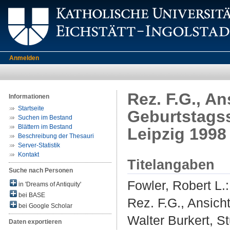
Anmelden
Rez. F.G., An
Informationen
Startseite
Geburtstagss
Suchen im Bestand
Blättern im Bestand
Leipzig 1998
Beschreibung der Thesauri
Server-Statistik
Kontakt
Titelangaben
Suche nach Personen
Fowler, Robert L.
:
in 'Dreams of Antiquity'
bei BASE
Rez. F.G., Ansich
bei Google Scholar
Walter Burkert, St
Daten exportieren