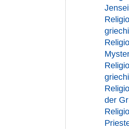
Jensei
Religi
griech
Religi
Myster
Religi
griech
Religi
der Gr
Religi
Priest