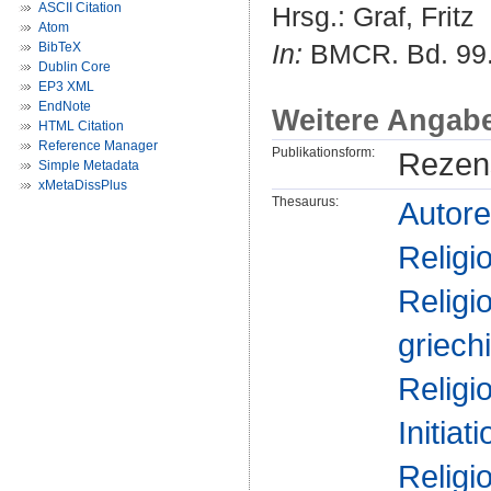
ASCII Citation
Hrsg.:
Graf, Fritz
Atom
In:
BMCR. Bd. 99.5
BibTeX
Dublin Core
EP3 XML
EndNote
Weitere Angab
HTML Citation
Reference Manager
Publikationsform:
Rezen
Simple Metadata
xMetaDissPlus
Thesaurus:
Autore
Religi
Religi
griech
Religi
Initiati
Religi