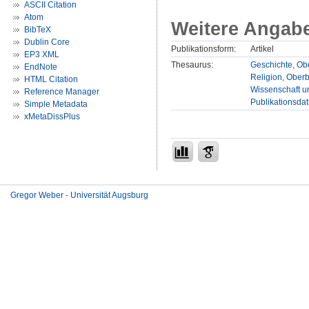
ASCII Citation
Atom
Weitere Angab
BibTeX
Dublin Core
Publikationsform:
Artikel
EP3 XML
Thesaurus:
Geschichte, Obe
EndNote
Religion, Oberb
HTML Citation
Wissenschaft un
Reference Manager
Publikationsda
Simple Metadata
xMetaDissPlus
Gregor Weber - Universität Augsburg