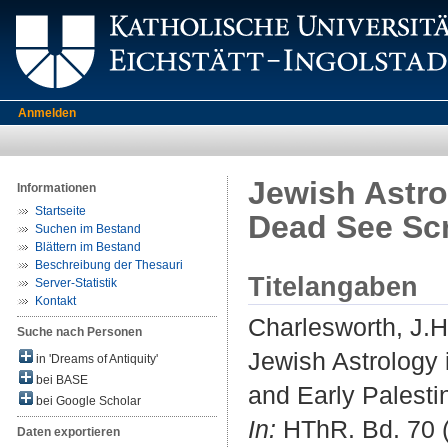
Anmelden
Jewish Astro
Informationen
Startseite
Dead See Scr
Suchen im Bestand
Blättern im Bestand
Beschreibung der Thesauri
Titelangaben
Server-Statistik
Kontakt
Charlesworth, J.H
Suche nach Personen
Jewish Astrology 
in 'Dreams of Antiquity'
bei BASE
and Early Palest
bei Google Scholar
In:
HThR. Bd. 70 (
Daten exportieren