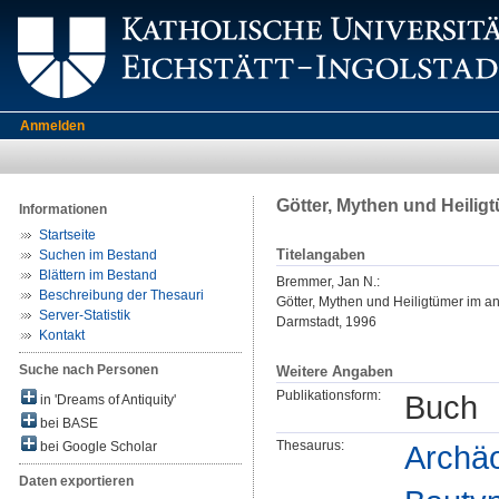
Anmelden
Götter, Mythen und Heilig
Informationen
Startseite
Titelangaben
Suchen im Bestand
Blättern im Bestand
Bremmer, Jan N.
:
Beschreibung der Thesauri
Götter, Mythen und Heiligtümer im a
Server-Statistik
Darmstadt, 1996
Kontakt
Suche nach Personen
Weitere Angaben
Publikationsform:
Buch
in 'Dreams of Antiquity'
bei BASE
Thesaurus:
Archäo
bei Google Scholar
Daten exportieren