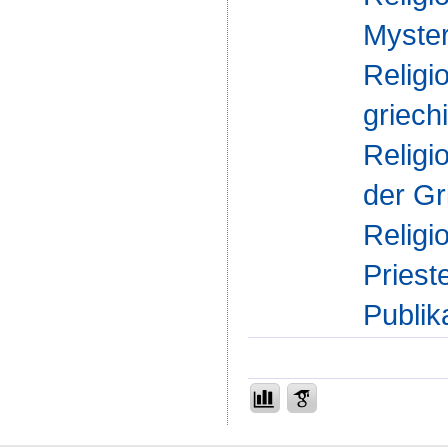
Myster
Religi
griech
Religi
der Gr
Religi
Priest
Publik