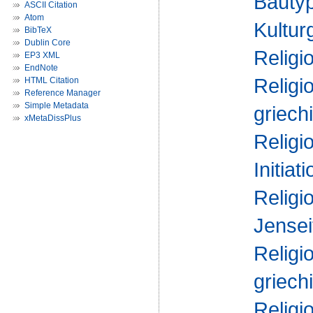
Bautyp
ASCII Citation
Atom
Kultur
BibTeX
Dublin Core
Religi
EP3 XML
EndNote
Religi
HTML Citation
Reference Manager
Simple Metadata
griech
xMetaDissPlus
Religi
Initiati
Religi
Jensei
Religi
griech
Religi