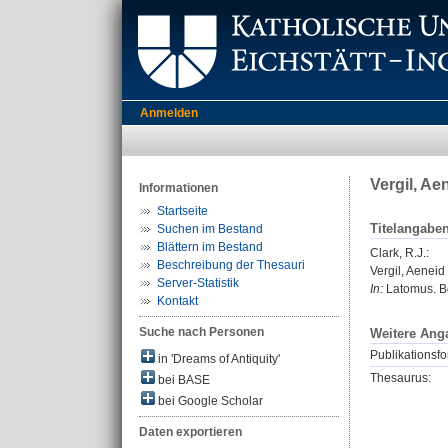
Anmelden
Vergil, Ae
Informationen
Startseite
Titelangabe
Suchen im Bestand
Blättern im Bestand
Clark, R.J.
:
Beschreibung der Thesauri
Vergil, Aeneid
Server-Statistik
In:
Latomus. Bd
Kontakt
Suche nach Personen
Weitere Ang
Publikationsfo
in 'Dreams of Antiquity'
Thesaurus:
bei BASE
bei Google Scholar
Daten exportieren