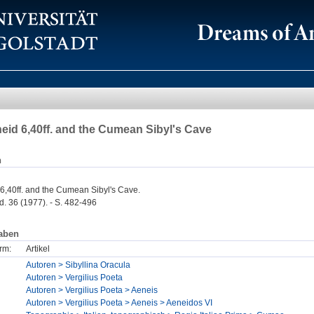
neid 6,40ff. and the Cumean Sibyl's Cave
n
 6,40ff. and the Cumean Sibyl's Cave.
. 36 (1977). - S. 482-496
aben
rm:
Artikel
Autoren > Sibyllina Oracula
Autoren > Vergilius Poeta
Autoren > Vergilius Poeta > Aeneis
Autoren > Vergilius Poeta > Aeneis > Aeneidos VI