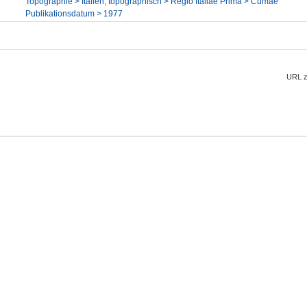
Topographie > Italien, topographisch > Regio Italiae Prima > Cumae
Publikationsdatum > 1977
URL z