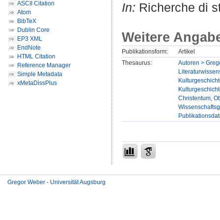
ASCII Citation
In:
Richerche di st
Atom
BibTeX
Dublin Core
Weitere Angab
EP3 XML
EndNote
Publikationsform:
Artikel
HTML Citation
Thesaurus:
Autoren > Greg
Reference Manager
Literaturwissens
Simple Metadata
Kulturgeschicht
xMetaDissPlus
Kulturgeschich
Christentum, Ob
Wissenschaftsge
Publikationsda
Gregor Weber - Universität Augsburg