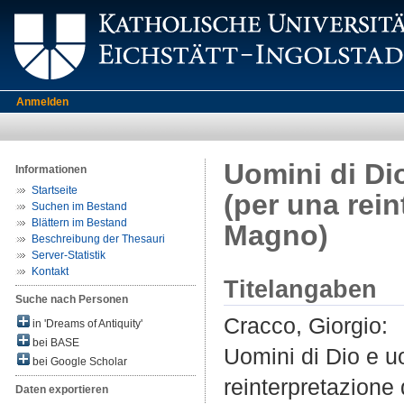
Anmelden
Uomini di Di
Informationen
Startseite
(per una rein
Suchen im Bestand
Blättern im Bestand
Magno)
Beschreibung der Thesauri
Server-Statistik
Kontakt
Titelangaben
Suche nach Personen
Cracco, Giorgio
:
in 'Dreams of Antiquity'
bei BASE
Uomini di Dio e u
bei Google Scholar
reinterpretazione 
Daten exportieren