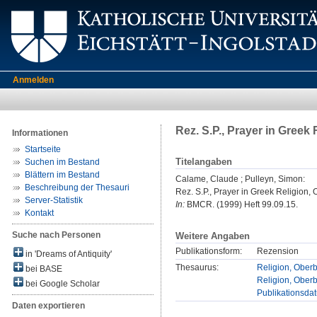
Anmelden
Rez. S.P., Prayer in Greek
Informationen
Startseite
Titelangaben
Suchen im Bestand
Blättern im Bestand
Calame, Claude
;
Pulleyn, Simon
:
Beschreibung der Thesauri
Rez. S.P., Prayer in Greek Religion, 
Server-Statistik
In:
BMCR. (1999) Heft 99.09.15.
Kontakt
Suche nach Personen
Weitere Angaben
Publikationsform:
Rezension
in 'Dreams of Antiquity'
Thesaurus:
Religion, Oberb
bei BASE
Religion, Oberb
bei Google Scholar
Publikationsda
Daten exportieren