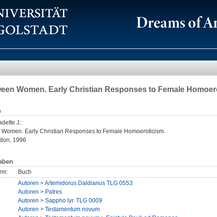
een Women. Early Christian Responses to Female Homoer
n
dette J.
:
Women. Early Christian Responses to Female Homoeroticism.
don, 1996
aben
rm:
Buch
Autoren > Artemidorus Daldianus TLG 0553
Autoren > Patres
Autoren > Sappho lyr. TLG 0009
Autoren > Testamentum novum