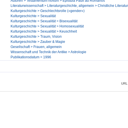
Autoren > Testamentum novum > Epistula Pauli ad Romanos
Literaturwissenschaft > Literaturgeschichte, allgemein > Christliche Literatur
Kulturgeschichte > Geschlechtsrolle (»gender«)
Kulturgeschichte > Sexualität
Kulturgeschichte > Sexualität > Bisexualität
Kulturgeschichte > Sexualität > Homosexualität
Kulturgeschichte > Sexualität > Keuschheit
Kulturgeschichte > Traum, Vision
Kulturgeschichte > Zauber & Magie
Gesellschaft > Frauen, allgemein
Wissenschaft und Technik der Antike > Astrologie
Publikationsdatum > 1996
URL 