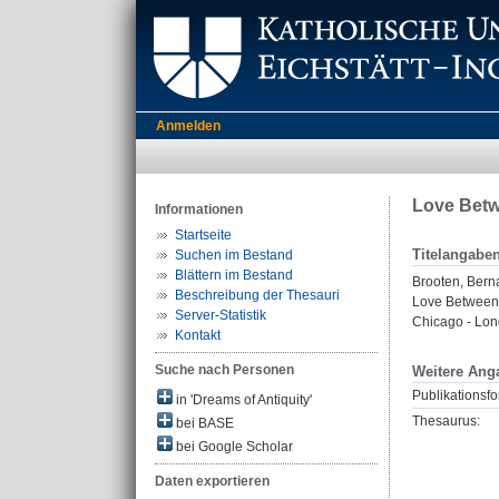
Anmelden
Love Betw
Informationen
Startseite
Titelangabe
Suchen im Bestand
Blättern im Bestand
Brooten, Berna
Beschreibung der Thesauri
Love Between 
Server-Statistik
Chicago - Lon
Kontakt
Suche nach Personen
Weitere Ang
Publikationsfo
in 'Dreams of Antiquity'
Thesaurus:
bei BASE
bei Google Scholar
Daten exportieren