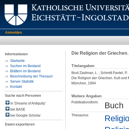
Anmelden
Die Religion der Griechen
Informationen
Startseite
Titelangaben
Suchen im Bestand
Blättern im Bestand
Bruit Zaidman, L.
;
Schmitt Pantel, P.
:
Beschreibung der Thesauri
Die Religion der Griechen. Kult und 
Server-Statistik
München, 1994
Kontakt
Suche nach Personen
Weitere Angaben
Publikationsform:
Buch
in 'Dreams of Antiquity'
bei BASE
Thesaurus:
Religi
bei Google Scholar
Daten exportieren