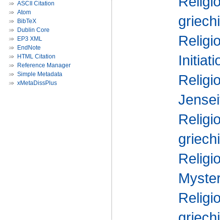
Religi
ASCII Citation
Atom
griech
BibTeX
Dublin Core
Religi
EP3 XML
EndNote
Initiati
HTML Citation
Reference Manager
Simple Metadata
Religi
xMetaDissPlus
Jensei
Religi
griech
Religi
Myster
Religi
griech