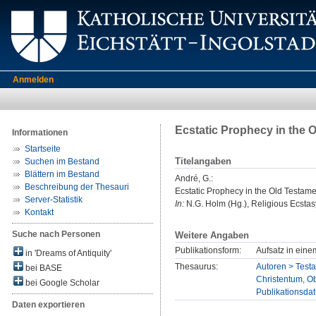
Anmelden
Ecstatic Prophecy in the 
Informationen
Startseite
Titelangaben
Suchen im Bestand
Blättern im Bestand
André, G.
:
Beschreibung der Thesauri
Ecstatic Prophecy in the Old Testame
Server-Statistik
In:
N.G. Holm (Hg.), Religious Ecstas
Kontakt
Suche nach Personen
Weitere Angaben
Publikationsform:
Aufsatz in ein
in 'Dreams of Antiquity'
Thesaurus:
Autoren > Test
bei BASE
Christentum, Ob
bei Google Scholar
Publikationsda
Daten exportieren