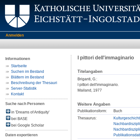
Anmelden
I pittori dell'immaginario
Informationen
Startseite
Titelangaben
Suchen im Bestand
Blättern im Bestand
Briganti, G.
:
Beschreibung der Thesauri
I pittori dell'immaginario.
Server-Statistik
Mailand, 1977
Kontakt
Suche nach Personen
Weitere Angaben
Publikationsform:
Buch
in 'Dreams of Antiquity'
Thesaurus:
Kulturgeschicht
bei BASE
Nachbardiszipli
bei Google Scholar
Nachbardiszipl
Publikationsda
Daten exportieren