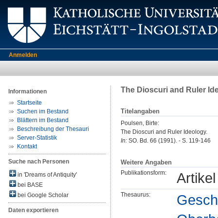
Anmelden
The Dioscuri and Ruler Id
Informationen
Startseite
Titelangaben
Suchen im Bestand
Blättern im Bestand
Poulsen, Birte
:
Beschreibung der Thesauri
The Dioscuri and Ruler Ideology.
Server-Statistik
In:
SO. Bd. 66 (1991). - S. 119-146
Kontakt
Suche nach Personen
Weitere Angaben
Publikationsform:
Artikel
in 'Dreams of Antiquity'
bei BASE
Thesaurus:
Geschi
bei Google Scholar
Daten exportieren