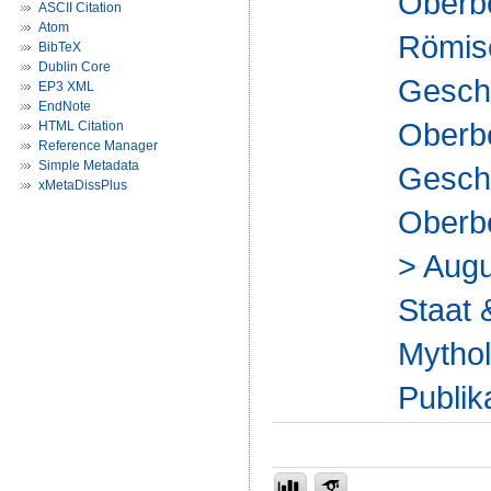
Oberbe
ASCII Citation
Atom
Römisc
BibTeX
Dublin Core
Geschi
EP3 XML
EndNote
Oberbe
HTML Citation
Reference Manager
Simple Metadata
Geschi
xMetaDissPlus
Oberbe
> Augu
Staat 
Mythol
Publik