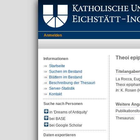
Anmelden
Theoi epip
Informationen
Startseite
Titelangabe
Suchen im Bestand
Blättern im Bestand
La Rocca, Eu
Beschreibung der Thesauri
Theoi epiphane
Server-Statistik
In:
K. Rosen (H
Kontakt
Suche nach Personen
Weitere Ang
Publikationsfo
in 'Dreams of Antiquity'
Thesaurus:
bei BASE
bei Google Scholar
Daten exportieren