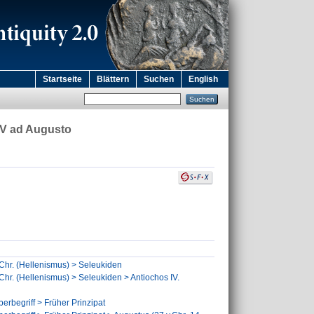
Startseite
Blättern
Suchen
English
 IV ad Augusto
 Chr. (Hellenismus) > Seleukiden
 Chr. (Hellenismus) > Seleukiden > Antiochos IV.
erbegriff > Früher Prinzipat