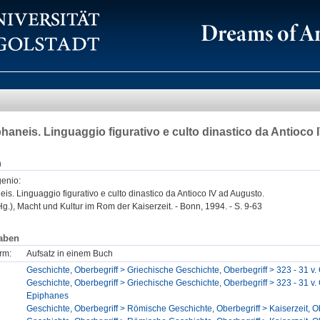
haneis. Linguaggio figurativo e culto dinastico da Antioco
n
genio
:
is. Linguaggio figurativo e culto dinastico da Antioco IV ad Augusto.
g.), Macht und Kultur im Rom der Kaiserzeit. - Bonn, 1994. - S. 9-63
aben
rm:
Aufsatz in einem Buch
Geschichte, Oberbegriff > Griechische Geschichte, Oberbegriff > 323 - 31 v.
Geschichte, Oberbegriff > Griechische Geschichte, Oberbegriff > 323 - 31 v.
Epiphanes
Geschichte, Oberbegriff > Römische Geschichte, Oberbegriff > Kaiserzeit, Ob