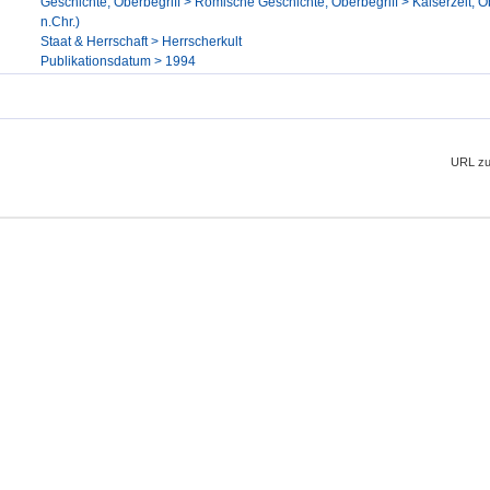
Geschichte, Oberbegriff > Römische Geschichte, Oberbegriff > Kaiserzeit, Ob
n.Chr.)
Staat & Herrschaft > Herrscherkult
Publikationsdatum > 1994
URL zu