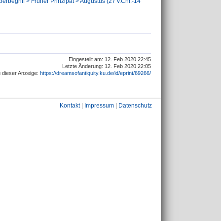
erbegriff > Früher Prinzipat > Augustus (27 v.Chr.-14
Eingestellt am: 12. Feb 2020 22:45
Letzte Änderung: 12. Feb 2020 22:05
 dieser Anzeige:
https://dreamsofantiquity.ku.de/id/eprint/69266/
Kontakt
|
Impressum
|
Datenschutz