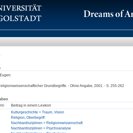
m
n
 Eugen
:
ligionswissenschaftlicher Grundbegriffe. - Ohne Angabe, 2001. - S. 255-262
aben
rm:
Beitrag in einem Lexikon
Kulturgeschichte > Traum, Vision
Religion, Oberbegriff
Nachbardisziplinen > Religionswissenschaft
Nachbardisziplinen > Psychoanalyse