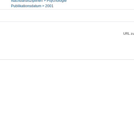
Nachbardisziplinen > Psychologie
Publikationsdatum > 2001
URL zu