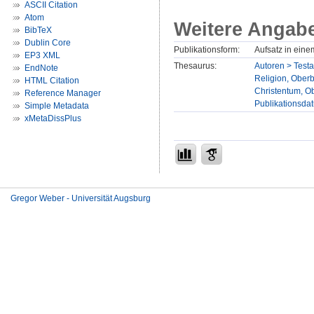
ASCII Citation
Atom
Weitere Angab
BibTeX
Dublin Core
Publikationsform:
Aufsatz in ein
EP3 XML
Thesaurus:
Autoren > Test
EndNote
Religion, Oberb
HTML Citation
Christentum, Ob
Reference Manager
Publikationsda
Simple Metadata
xMetaDissPlus
Gregor Weber - Universität Augsburg