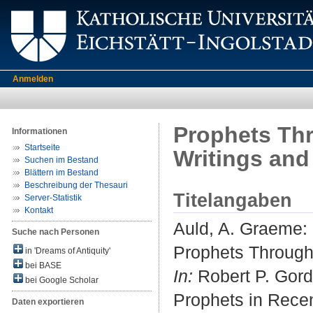
Anmelden
Prophets Th
Informationen
Startseite
Writings an
Suchen im Bestand
Blättern im Bestand
Beschreibung der Thesauri
Titelangaben
Server-Statistik
Kontakt
Auld, A. Graeme
:
Suche nach Personen
Prophets Through
in 'Dreams of Antiquity'
bei BASE
In:
Robert P. Gordo
bei Google Scholar
Prophets in Recen
Daten exportieren