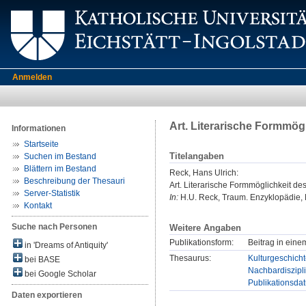
Anmelden
Art. Literarische Formmög
Informationen
Startseite
Titelangaben
Suchen im Bestand
Blättern im Bestand
Reck, Hans Ulrich
:
Beschreibung der Thesauri
Art. Literarische Formmöglichkeit de
Server-Statistik
In:
H.U. Reck, Traum. Enzyklopädie, 
Kontakt
Suche nach Personen
Weitere Angaben
Publikationsform:
Beitrag in eine
in 'Dreams of Antiquity'
Thesaurus:
Kulturgeschicht
bei BASE
Nachbardiszipli
bei Google Scholar
Publikationsda
Daten exportieren