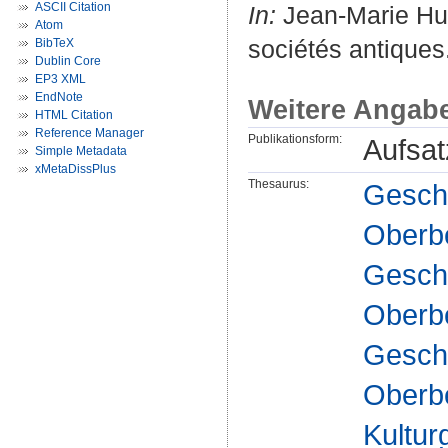
ASCII Citation
In:
Jean-Marie Hus
Atom
sociétés antiques.
BibTeX
Dublin Core
EP3 XML
EndNote
Weitere Angab
HTML Citation
Reference Manager
Publikationsform:
Aufsat
Simple Metadata
xMetaDissPlus
Thesaurus:
Geschi
Oberbe
Geschi
Oberbe
Geschi
Oberbe
Kultur