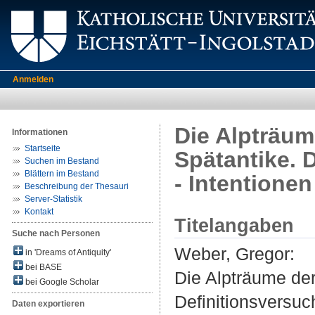
Anmelden
Die Alpträum
Informationen
Startseite
Spätantike. 
Suchen im Bestand
Blättern im Bestand
- Intentionen
Beschreibung der Thesauri
Server-Statistik
Kontakt
Titelangaben
Suche nach Personen
Weber, Gregor
:
in 'Dreams of Antiquity'
bei BASE
Die Alpträume der
bei Google Scholar
Definitionsversuch
Daten exportieren