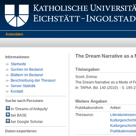
Anmelden
The Dream Narrative as a 
Informationen
Startseite
Titelangaben
Suchen im Bestand
Blättern im Bestand
Scioli, Emma
:
Beschreibung der Thesauri
The Dream Narrative as a Mode of Fe
Server-Statistik
In:
TAPhA. Bd. 140 (2010). - S. 195-
Kontakt
Suche nach Personen
Weitere Angaben
Publikationsform:
Artikel
in 'Dreams of Antiquity'
Thesaurus:
Literaturwissen
bei BASE
Kulturgeschicht
bei Google Scholar
Kulturgeschicht
Publikationsda
Daten exportieren