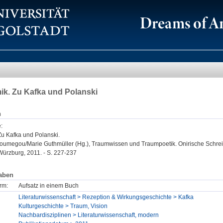
k. Zu Kafka und Polanski
n
e
:
u Kafka und Polanski.
megou/Marie Guthmüller (Hg.), Traumwissen und Traumpoetik. Onirische Schreib
Würzburg, 2011. - S. 227-237
aben
rm:
Aufsatz in einem Buch
Literaturwissenschaft > Rezeption & Wirkungsgeschichte > Kafka
Kulturgeschichte > Traum, Vision
Nachbardisziplinen > Literaturwissenschaft, modern