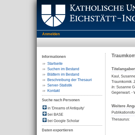
Anmelden
Traumkomi
Informationen
Startseite
Titelangabe
Suchen im Bestand
Blättern im Bestand
Kaul, Susann
Beschreibung der Thesauri
Traumkomik. Z
Server-Statistik
In:
Susanne Gou
Kontakt
Gegenwart. - 
Suche nach Personen
Weitere Ang
in 'Dreams of Antiquity'
Publikationsfo
bei BASE
Thesaurus:
bei Google Scholar
Daten exportieren