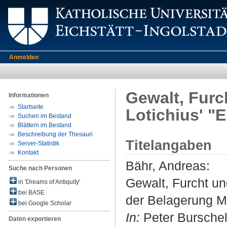
Anmelden
Gewalt, Furc
Informationen
Startseite
Lotichius' "
Suchen im Bestand
Blättern im Bestand
Beschreibung der Thesauri
Titelangaben
Server-Statistik
Kontakt
Bähr, Andreas
:
Suche nach Personen
Gewalt, Furcht un
in 'Dreams of Antiquity'
bei BASE
der Belagerung M
bei Google Scholar
In:
Peter Burschel
Daten exportieren