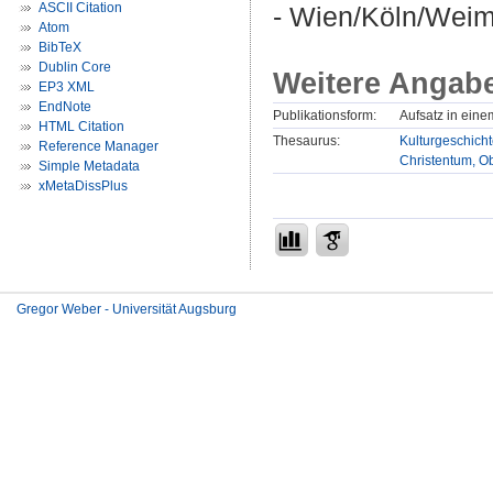
ASCII Citation
- Wien/Köln/Weima
Atom
BibTeX
Dublin Core
Weitere Angab
EP3 XML
EndNote
Publikationsform:
Aufsatz in ein
HTML Citation
Thesaurus:
Kulturgeschicht
Reference Manager
Christentum, Ob
Simple Metadata
xMetaDissPlus
Gregor Weber - Universität Augsburg