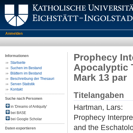
Anmelden
Prophecy Int
Informationen
Startseite
Apocalyptic 
Suchen im Bestand
Blättern im Bestand
Mark 13 par
Beschreibung der Thesauri
Server-Statistik
Kontakt
Titelangaben
Suche nach Personen
Hartman, Lars
:
in 'Dreams of Antiquity'
bei BASE
Prophecy Interpr
bei Google Scholar
and the Eschatolo
Daten exportieren