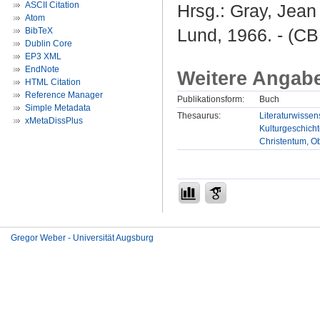
ASCII Citation
Hrsg.:
Gray, Jean
Atom
Lund, 1966. - (CB
BibTeX
Dublin Core
EP3 XML
EndNote
Weitere Angab
HTML Citation
Reference Manager
Publikationsform:
Buch
Simple Metadata
Thesaurus:
Literaturwissens
xMetaDissPlus
Kulturgeschicht
Christentum, Ob
Gregor Weber - Universität Augsburg