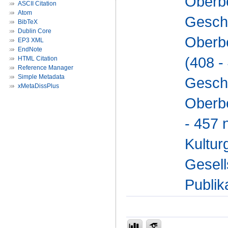
Oberbe
ASCII Citation
Atom
Geschi
BibTeX
Dublin Core
Oberbe
EP3 XML
EndNote
(408 -
HTML Citation
Reference Manager
Simple Metadata
Geschi
xMetaDissPlus
Oberbe
- 457 n
Kultur
Gesell
Publik