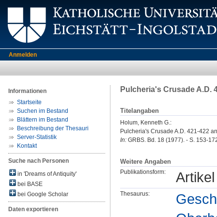
Anmelden
Pulcheria's Crusade A.D. 4
Informationen
Startseite
Titelangaben
Suchen im Bestand
Blättern im Bestand
Holum, Kenneth G.
:
Beschreibung der Thesauri
Pulcheria's Crusade A.D. 421-422 and
Server-Statistik
In:
GRBS. Bd. 18 (1977). - S. 153-17
Kontakt
Suche nach Personen
Weitere Angaben
Publikationsform:
Artikel
in 'Dreams of Antiquity'
bei BASE
Thesaurus:
Geschi
bei Google Scholar
Daten exportieren