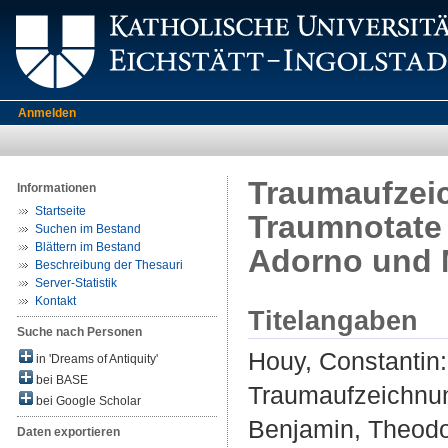
Anmelden
Traumaufzei
Informationen
Startseite
Traumnotate 
Suchen im Bestand
Blättern im Bestand
Adorno und 
Beschreibung der Thesauri
Server-Statistik
Kontakt
Titelangaben
Suche nach Personen
Houy, Constantin
:
in 'Dreams of Antiquity'
bei BASE
Traumaufzeichnun
bei Google Scholar
Benjamin, Theod
Daten exportieren