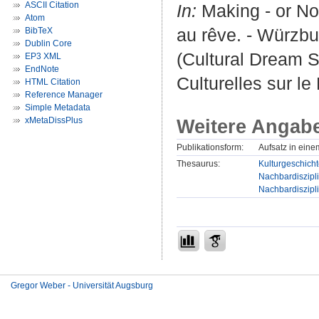
ASCII Citation
In:
Making - or No
Atom
au rêve. - Würzbu
BibTeX
Dublin Core
(Cultural Dream S
EP3 XML
EndNote
Culturelles sur le
HTML Citation
Reference Manager
Simple Metadata
Weitere Angab
xMetaDissPlus
Publikationsform:
Aufsatz in ein
Thesaurus:
Kulturgeschicht
Nachbardiszipli
Nachbardiszipli
Gregor Weber - Universität Augsburg