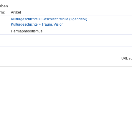
aben
rm:
Artikel
Kulturgeschichte > Geschlechtsrolle (»gender«)
Kulturgeschichte > Traum, Vision
Hermaphroditismus
URL zu