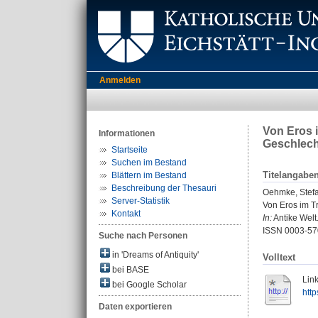
Anmelden
Von Eros 
Informationen
Geschlech
Startseite
Suchen im Bestand
Titelangabe
Blättern im Bestand
Beschreibung der Thesauri
Oehmke, Stef
Server-Statistik
Von Eros im Tr
Kontakt
In:
Antike Welt.
ISSN 0003-5
Suche nach Personen
in 'Dreams of Antiquity'
Volltext
bei BASE
Link
bei Google Scholar
http
Daten exportieren