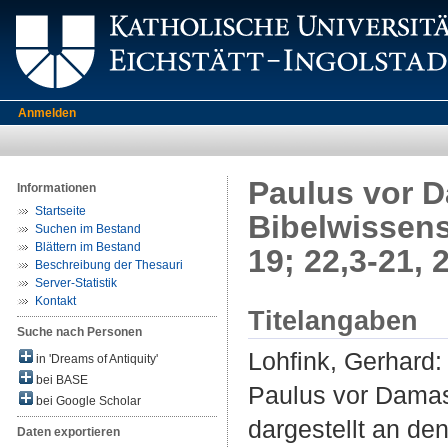
Anmelden
Paulus vor D
Informationen
Startseite
Bibelwissens
Suchen im Bestand
Blättern im Bestand
19; 22,3-21, 
Beschreibung der Thesauri
Server-Statistik
Kontakt
Titelangaben
Suche nach Personen
Lohfink, Gerhard
:
in 'Dreams of Antiquity'
bei BASE
Paulus vor Damas
bei Google Scholar
dargestellt an de
Daten exportieren