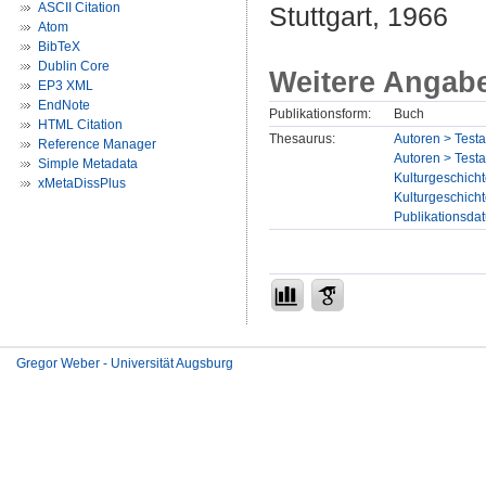
ASCII Citation
Stuttgart, 1966
Atom
BibTeX
Dublin Core
Weitere Angab
EP3 XML
EndNote
Publikationsform:
Buch
HTML Citation
Thesaurus:
Autoren > Tes
Reference Manager
Autoren > Test
Simple Metadata
Kulturgeschicht
xMetaDissPlus
Kulturgeschicht
Publikationsda
Gregor Weber - Universität Augsburg