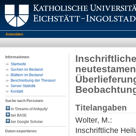
Anmelden
Inschriftlic
Informationen
Startseite
neutestamen
Suchen im Bestand
Blättern im Bestand
Überlieferun
Beschreibung der Thesauri
Server-Statistik
Beobachtun
Kontakt
Suche nach Personen
Titelangaben
in 'Dreams of Antiquity'
bei BASE
Wolter, M.
:
bei Google Scholar
Inschriftliche He
Daten exportieren