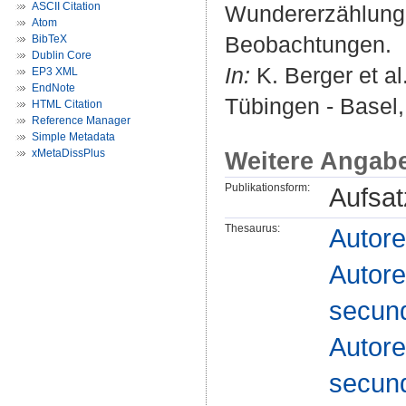
ASCII Citation
Wundererzählunge
Atom
Beobachtungen.
BibTeX
Dublin Core
In:
K. Berger et al
EP3 XML
EndNote
Tübingen - Basel,
HTML Citation
Reference Manager
Simple Metadata
Weitere Angab
xMetaDissPlus
Publikationsform:
Aufsat
Thesaurus:
Autor
Autor
secun
Autor
secun