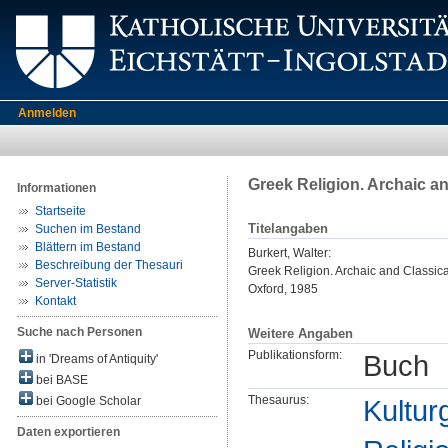
Anmelden
Greek Religion. Archaic an
Informationen
Startseite
Titelangaben
Suchen im Bestand
Blättern im Bestand
Burkert, Walter
:
Beschreibung der Thesauri
Greek Religion. Archaic and Classica
Server-Statistik
Oxford, 1985
Kontakt
Suche nach Personen
Weitere Angaben
Publikationsform:
Buch
in 'Dreams of Antiquity'
bei BASE
Thesaurus:
Kultur
bei Google Scholar
Daten exportieren