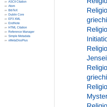
Religi
ASCII Citation
Atom
Religi
BibTeX
Dublin Core
griech
EP3 XML
EndNote
Religi
HTML Citation
Reference Manager
Simple Metadata
Initiati
xMetaDissPlus
Religi
Jensei
Religi
griech
Religi
Myster
Religi