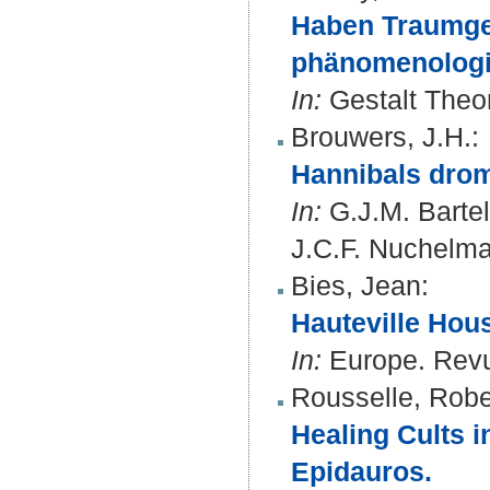
Haben Traumges
phänomenologi
In:
Gestalt Theor
Brouwers, J.H.
:
Hannibals drome
In:
G.J.M. Barte
J.C.F. Nuchelma
Bies, Jean
:
Hauteville Hous
In:
Europe. Revue
Rousselle, Robe
Healing Cults i
Epidauros.