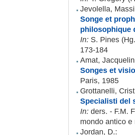
Jevolella, Mass
Songe et prophe
philosophique q
In:
S. Pines (Hg.
173-184
Amat, Jacqueli
Songes et vision
Paris, 1985
Grottanelli, Cris
Specialisti del
In:
ders. - F.M. 
mondo antico e n
Jordan, D.
: