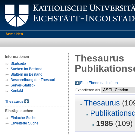
Anmelden
Thesaurus
Informationen
Startseite
Publikations
Suchen im Bestand
Blättern im Bestand
Beschreibung der Thesauri
Eine Ebene nach oben ...
Server-Statistik
Exportieren als
Kontakt
Thesaurus
(10
Thesaurus
Einträge suchen
Publikations
Einfache Suche
1985
(109)
Erweiterte Suche