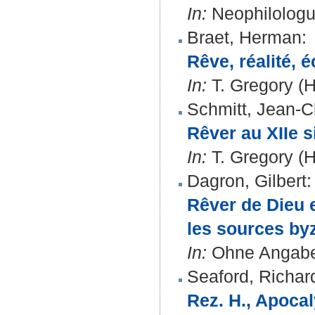
In:
Neophilologus
Braet, Herman
:
Rêve, réalité, é
In:
T. Gregory (H
Schmitt, Jean-C
Rêver au XIIe s
In:
T. Gregory (H
Dagron, Gilbert
:
Rêver de Dieu e
les sources by
In:
Ohne Angabe 
Seaford, Richar
Rez. H., Apoca