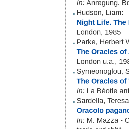
In:
Anregung. Bd.
Hudson, Liam
:
Night Life. The
London, 1985
Parke, Herbert 
The Oracles of 
London u.a., 19
Symeonoglou, S
The Oracles of
In:
La Béotie ant
Sardella, Teresa
Oracolo pagano 
In:
M. Mazza - C. 