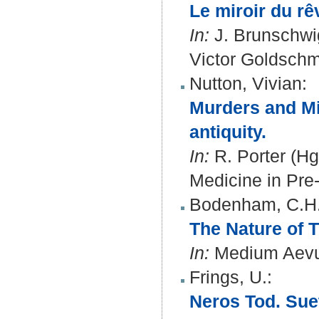
Le miroir du rê
In:
J. Brunschwig 
Victor Goldschmi
Nutton, Vivian
:
Murders and Mir
antiquity.
In:
R. Porter (Hg
Medicine in Pre-
Bodenham, C.H.
The Nature of 
In:
Medium Aevum
Frings, U.
:
Neros Tod. Sue