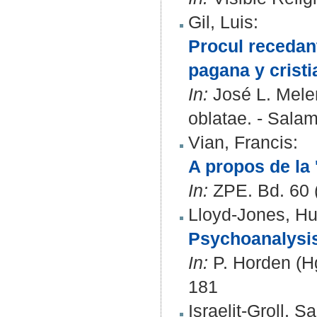
Gil, Luis
:
Procul recedan
pagana y cristi
In:
José L. Mele
oblatae. - Sala
Vian, Francis
:
A propos de la 
In:
ZPE. Bd. 60 (
Lloyd-Jones, H
Psychoanalysis
In:
P. Horden (Hg
181
Israelit-Groll, S