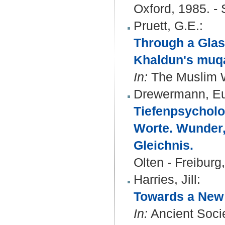
Oxford, 1985. - 
Pruett, G.E.
:
Through a Glass
Khaldun's muq
In:
The Muslim Wo
Drewermann, E
Tiefenpsycholo
Worte. Wunder,
Gleichnis.
Olten - Freiburg
Harries, Jill
:
Towards a New
In:
Ancient Socie