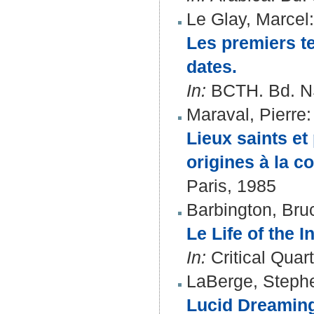
Le Glay, Marcel
:
Les premiers t
dates.
In:
BCTH. Bd. NS
Maraval, Pierre
:
Lieux saints et
origines à la c
Paris, 1985
Barbington, Bru
Le Life of the 
In:
Critical Quart
LaBerge, Steph
Lucid Dreaming