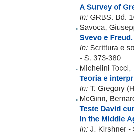
A Survey of Gre
In:
GRBS. Bd. 16
Savoca, Giusep
Svevo e Freud.
In:
Scrittura e s
- S. 373-380
Michelini Tocci,
Teoria e interp
In:
T. Gregory (H
McGinn, Bernar
Teste David cum
in the Middle A
In:
J. Kirshner -