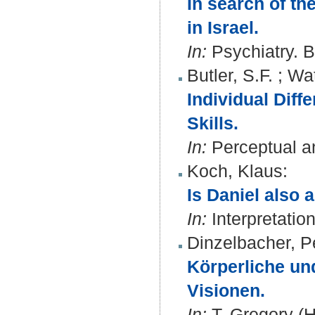
In search of t
in Israel.
In:
Psychiatry. B
Butler, S.F.
;
Wat
Individual Diff
Skills.
In:
Perceptual an
Koch, Klaus
:
Is Daniel also
In:
Interpretation
Dinzelbacher, P
Körperliche un
Visionen.
In:
T. Gregory (H