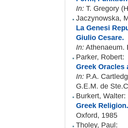
In:
T. Gregory (H
Jaczynowska, M
La Genesi Repub
Giulio Cesare.
In:
Athenaeum. B
Parker, Robert
:
Greek Oracles 
In:
P.A. Cartledg
G.E.M. de Ste.C
Burkert, Walter
:
Greek Religion.
Oxford, 1985
Tholey, Paul
: