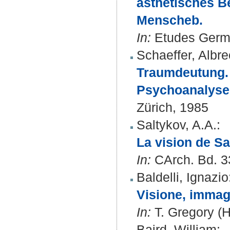
ästhetisches B
Menscheb.
In:
Etudes German
Schaeffer, Albre
Traumdeutung. 
Psychoanalyse
Zürich, 1985
Saltykov, A.A.
:
La vision de Sa
In:
CArch. Bd. 33
Baldelli, Ignazio
Visione, immagi
In:
T. Gregory (H
Baird, William
: