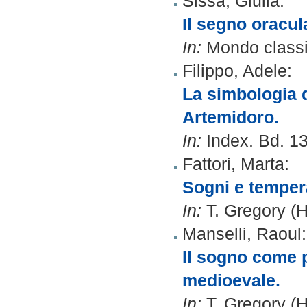
Sissa, Giulia
:
Il segno oracul
In:
Mondo classic
Filippo, Adele
:
La simbologia d
Artemidoro.
In:
Index. Bd. 13
Fattori, Marta
:
Sogni e temper
In:
T. Gregory (H
Manselli, Raoul
:
Il sogno come p
medioevale.
In:
T. Gregory (H