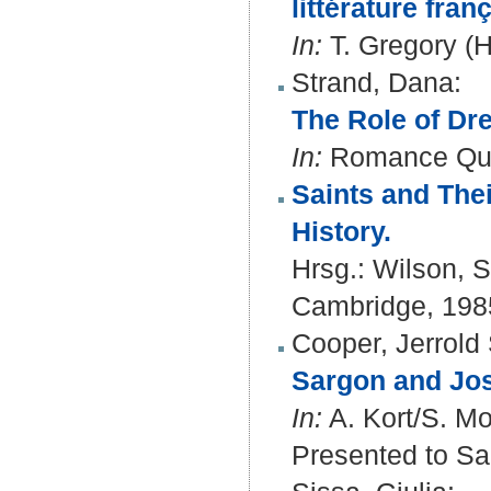
littérature fra
In:
T. Gregory (H
Strand, Dana
:
The Role of Dre
In:
Romance Quart
Saints and Thei
History.
Hrsg.:
Wilson, 
Cambridge, 1985 
Cooper, Jerrold 
Sargon and Jo
In:
A. Kort/S. Mo
Presented to Sam