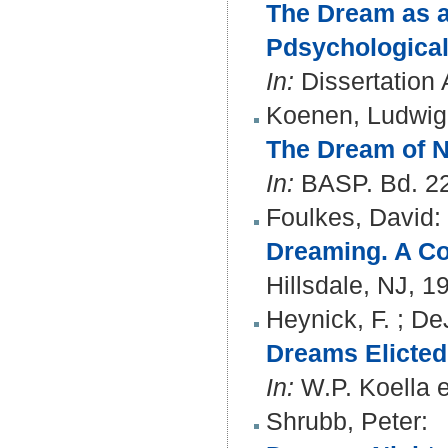
The Dream as a
Pdsychological 
In:
Dissertation A
Koenen, Ludwig
The Dream of 
In:
BASP. Bd. 22 
Foulkes, David
:
Dreaming. A Co
Hillsdale, NJ, 1
Heynick, F.
;
De
Dreams Elicted
In:
W.P. Koella et
Shrubb, Peter
: