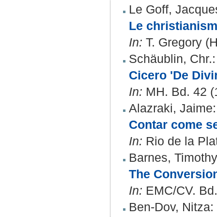
Le Goff, Jacque
Le christianisme
In:
T. Gregory (H
Schäublin, Chr.
:
Cicero 'De Divi
In:
MH. Bd. 42 (1
Alazraki, Jaime
:
Contar come se
In:
Rio de la Plat
Barnes, Timothy
The Conversion
In:
EMC/CV. Bd. 
Ben-Dov, Nitza
: