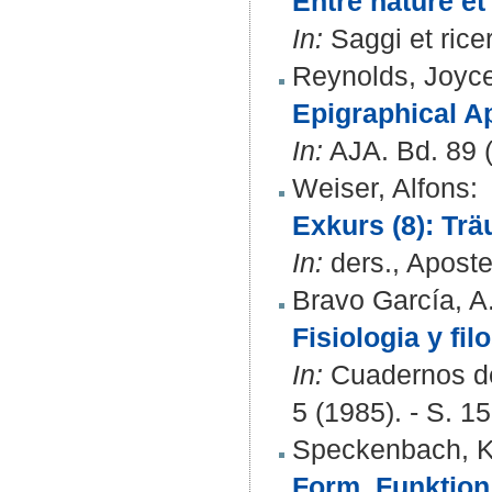
Entre nature et
In:
Saggi et ricer
Reynolds, Joyc
Epigraphical A
In:
AJA. Bd. 89 (
Weiser, Alfons
:
Exkurs (8): Tr
In:
ders., Aposte
Bravo García, A
Fisiologia y fi
In:
Cuadernos de 
5 (1985). - S. 1
Speckenbach, K
Form, Funktion