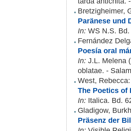
tarda antichità.
Bretzigheimer, 
Paränese und D
In:
WS N.S. Bd. 
Fernández Delg
Poesía oral mán
In:
J.L. Melena (
oblatae. - Sala
West, Rebecca
:
The Poetics of 
In:
Italica. Bd. 6
Gladigow, Burk
Präsenz der Bil
In:
Visible Relig