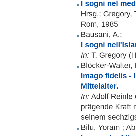
I sogni nel med
Hrsg.:
Gregory, T
Rom, 1985
Bausani, A.
:
I sogni nell'Isl
In:
T. Gregory (H
Blöcker-Walter,
Imago fidelis 
Mittelalter.
In:
Adolf Reinle e
prägende Kraft m
seinem sechzigs
Bilu, Yoram
;
Ab