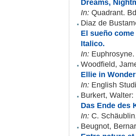
Dreams, Nightm
In:
Quadrant. Bd.
Diaz de Bustame
El sueño come 
Italico.
In:
Euphrosyne. B
Woodfield, Jam
Ellie in Wonde
In:
English Studi
Burkert, Walter
:
Das Ende des K
In:
C. Schäublin,
Beugnot, Berna