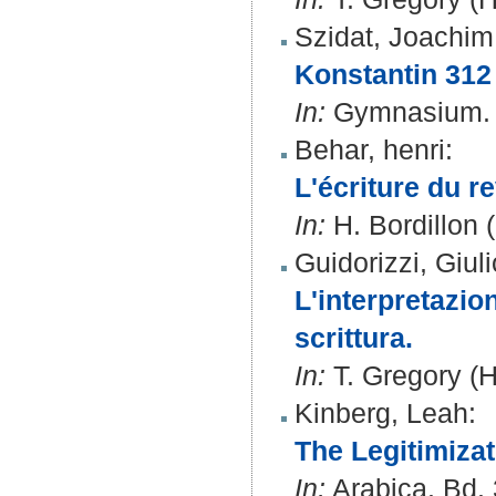
Szidat, Joachim
Konstantin 312
In:
Gymnasium. B
Behar, henri
:
L'écriture du r
In:
H. Bordillon (
Guidorizzi, Giuli
L'interpretazio
scrittura.
In:
T. Gregory (H
Kinberg, Leah
:
The Legitimiza
In:
Arabica. Bd. 