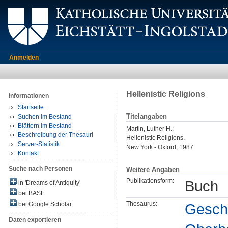
Anmelden
Hellenistic Religions
Informationen
Startseite
Titelangaben
Suchen im Bestand
Blättern im Bestand
Martin, Luther H.
:
Beschreibung der Thesauri
Hellenistic Religions.
Server-Statistik
New York - Oxford, 1987
Kontakt
Suche nach Personen
Weitere Angaben
Publikationsform:
Buch
in 'Dreams of Antiquity'
bei BASE
Thesaurus:
Geschi
bei Google Scholar
Daten exportieren