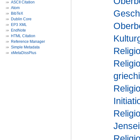
Oberbe
ASCII Citation
Atom
Geschi
BibTeX
Dublin Core
Oberbe
EP3 XML
EndNote
Kultur
HTML Citation
Reference Manager
Simple Metadata
Religi
xMetaDissPlus
Religi
griech
Religi
Initiati
Religi
Jensei
Religi