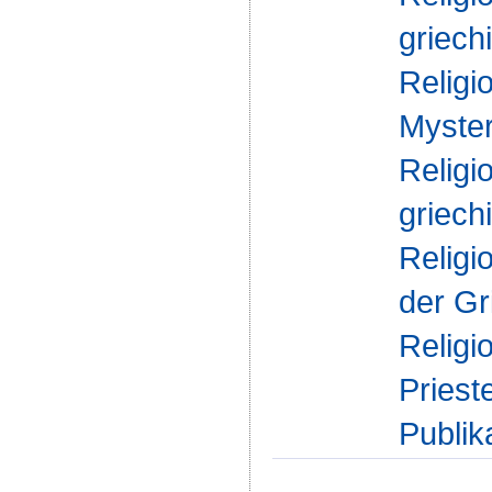
griech
Religi
Myster
Religi
griech
Religi
der Gr
Religi
Priest
Publik