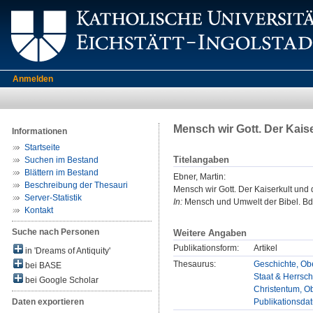
Anmelden
Mensch wir Gott. Der Kais
Informationen
Startseite
Titelangaben
Suchen im Bestand
Blättern im Bestand
Ebner, Martin
:
Beschreibung der Thesauri
Mensch wir Gott. Der Kaiserkult und 
Server-Statistik
In:
Mensch und Umwelt der Bibel. Bd. 
Kontakt
Suche nach Personen
Weitere Angaben
Publikationsform:
Artikel
in 'Dreams of Antiquity'
Thesaurus:
Geschichte, Obe
bei BASE
Staat & Herrsch
bei Google Scholar
Christentum, Ob
Publikationsda
Daten exportieren