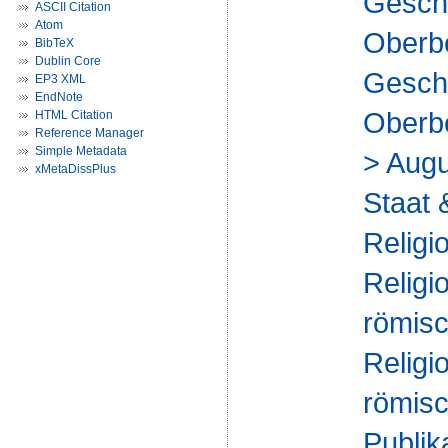
Geschi
ASCII Citation
Atom
Oberbe
BibTeX
Dublin Core
Geschi
EP3 XML
EndNote
Oberbe
HTML Citation
Reference Manager
Simple Metadata
> Augu
xMetaDissPlus
Staat 
Religi
Religi
römis
Religi
römis
Publik