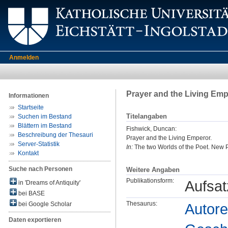
Anmelden
Prayer and the Living Emp
Informationen
Startseite
Titelangaben
Suchen im Bestand
Blättern im Bestand
Fishwick, Duncan
:
Beschreibung der Thesauri
Prayer and the Living Emperor.
Server-Statistik
In:
The two Worlds of the Poet. New Pe
Kontakt
Suche nach Personen
Weitere Angaben
Publikationsform:
Aufsat
in 'Dreams of Antiquity'
bei BASE
Thesaurus:
Autore
bei Google Scholar
Daten exportieren