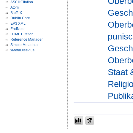
Oberbe
ASCII Citation
Atom
Geschi
BibTeX
Dublin Core
Oberbeg
EP3 XML
EndNote
punisc
HTML Citation
Reference Manager
Simple Metadata
Geschi
xMetaDissPlus
Oberbe
Staat 
Religi
Publik