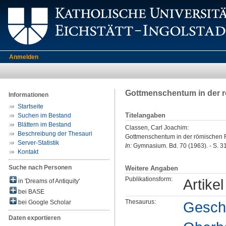
Anmelden
Gottmenschentum in der 
Informationen
Startseite
Titelangaben
Suchen im Bestand
Blättern im Bestand
Classen, Carl Joachim
:
Beschreibung der Thesauri
Gottmenschentum in der römischen 
Server-Statistik
In:
Gymnasium. Bd. 70 (1963). - S. 3
Kontakt
Suche nach Personen
Weitere Angaben
Publikationsform:
Artikel
in 'Dreams of Antiquity'
bei BASE
Thesaurus:
Geschi
bei Google Scholar
Daten exportieren