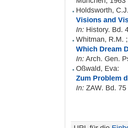
München, 1963
Holdsworth, C.J
Visions and Vis
In:
History. Bd. 
Whitman, R.M.
Which Dream Do
In:
Arch. Gen. Ps
Oßwald, Eva
:
Zum Problem de
In:
ZAW. Bd. 75 (
URL für die
Einb