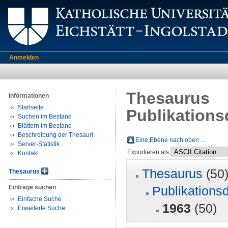
Anmelden
Thesaurus
Informationen
Startseite
Publikations
Suchen im Bestand
Blättern im Bestand
Beschreibung der Thesauri
Eine Ebene nach oben ...
Server-Statistik
Exportieren als
Kontakt
Thesaurus
(50
Thesaurus
Einträge suchen
Publikations
Einfache Suche
1963
(50)
Erweiterte Suche