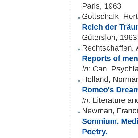
Paris, 1963
Gottschalk, Her
Reich der Träu
Gütersloh, 1963
Rechtschaffen, 
Reports of ment
In:
Can. Psychiat
Holland, Norma
Romeo's Dream 
In:
Literature an
Newman, Franci
Somnium. Medie
Poetry.