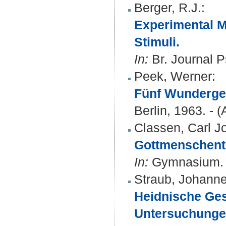
Berger, R.J.
:
Experimental M
Stimuli.
In:
Br. Journal P
Peek, Werner
:
Fünf Wunderges
Berlin, 1963. - 
Classen, Carl J
Gottmenschentu
In:
Gymnasium. B
Straub, Johann
Heidnische Gesc
Untersuchungen