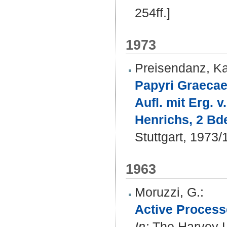
254ff.]
1973
Preisendanz, Ka
Papyri Graecae
Aufl. mit Erg. v
Henrichs, 2 Bd
Stuttgart, 1973
1963
Moruzzi, G.
:
Active Process
In:
The Harvey Le