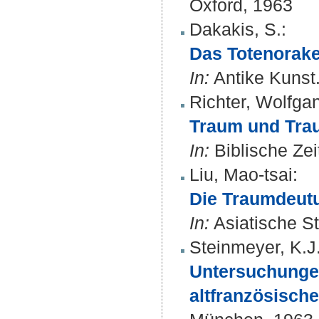
Oxford, 1963
Dakakis, S.
:
Das Totenorake
In:
Antike Kunst.
Richter, Wolfga
Traum und Trau
In:
Biblische Zeit
Liu, Mao-tsai
:
Die Traumdeutu
In:
Asiatische St
Steinmeyer, K.J
Untersuchungen
altfranzösisch