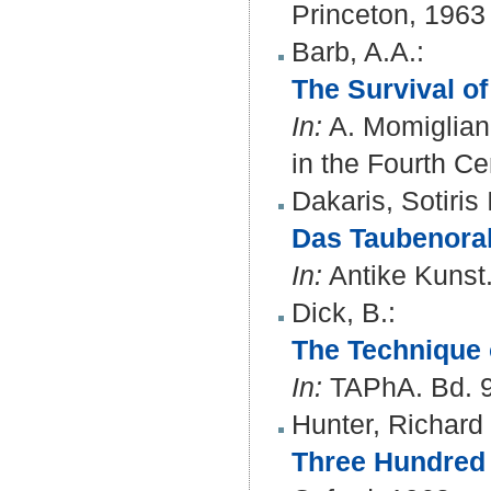
Princeton, 1963
Barb, A.A.
:
The Survival of
In:
A. Momigliano
in the Fourth Ce
Dakaris, Sotiris I
Das Taubenorak
In:
Antike Kunst. 
Dick, B.
:
The Technique 
In:
TAPhA. Bd. 94
Hunter, Richard
Three Hundred 