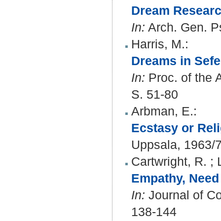
Dream Research
In:
Arch. Gen. Ps
Harris, M.
:
Dreams in Sefe
In:
Proc. of the 
S. 51-80
Arbman, E.
:
Ecstasy or Rel
Uppsala, 1963/
Cartwright, R.
;
Empathy, Need 
In:
Journal of Co
138-144