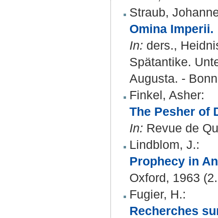
Straub, Johann
Omina Imperii.
In:
ders., Heidni
Spätantike. Unt
Augusta. - Bonn,
Finkel, Asher
:
The Pesher of 
In:
Revue de Qum
Lindblom, J.
:
Prophecy in Anc
Oxford, 1963 (2. 
Fugier, H.
:
Recherches sur 