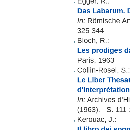
Egger, R.
:
Das Labarum. D
In:
Römische Anti
325-344
Bloch, R.
:
Les prodiges da
Paris, 1963
Collin-Rosel, S.
:
Le Liber Thesau
d'interprétatio
In:
Archives d'Hi
(1963). - S. 111
Kerouac, J.
:
Il libro dei sogn