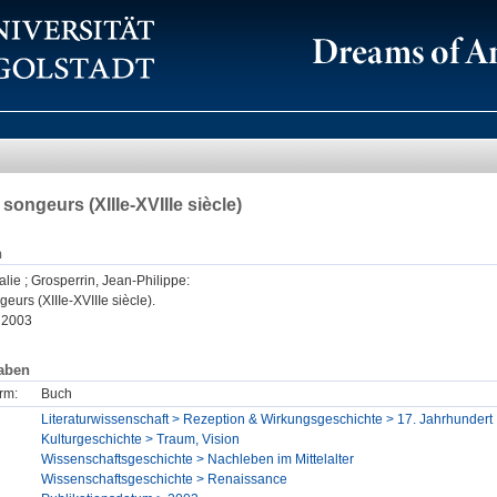
songeurs (XIIIe-XVIIIe siècle)
n
alie
;
Grosperrin, Jean-Philippe
:
eurs (XIIIe-XVIIIe siècle).
, 2003
aben
rm:
Buch
Literaturwissenschaft > Rezeption & Wirkungsgeschichte > 17. Jahrhundert
Kulturgeschichte > Traum, Vision
Wissenschaftsgeschichte > Nachleben im Mittelalter
Wissenschaftsgeschichte > Renaissance