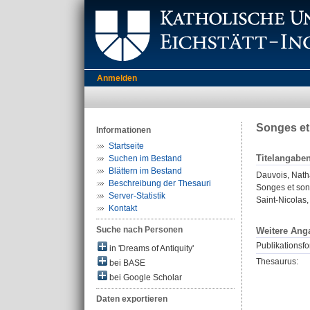
Anmelden
Songes et 
Informationen
Startseite
Titelangabe
Suchen im Bestand
Blättern im Bestand
Dauvois, Nath
Beschreibung der Thesauri
Songes et song
Server-Statistik
Saint-Nicolas
Kontakt
Suche nach Personen
Weitere Ang
Publikationsfo
in 'Dreams of Antiquity'
Thesaurus:
bei BASE
bei Google Scholar
Daten exportieren