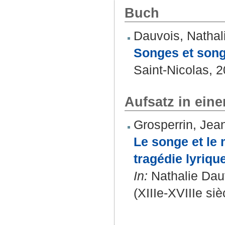
Buch
Dauvois, Nathal
Songes et songe
Saint-Nicolas, 
Aufsatz in ein
Grosperrin, Jea
Le songe et le
tragédie lyrique
In:
Nathalie Dauv
(XIIIe-XVIIIe siè