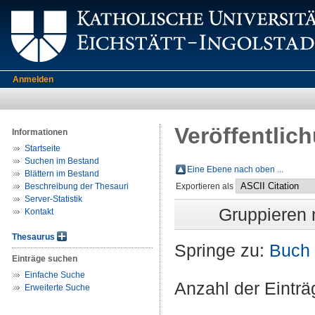
Anmelden
Veröffentlic
Informationen
Startseite
Suchen im Bestand
Eine Ebene nach oben ...
Blättern im Bestand
Beschreibung der Thesauri
Exportieren als
Server-Statistik
Gruppieren
Kontakt
Thesaurus
Springe zu:
Buch
Einträge suchen
Einfache Suche
Anzahl der Eintr
Erweiterte Suche