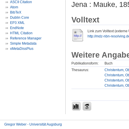
ASCII Citation
Jena : Mauke, 185
Atom
BibTeX
Volltext
Dublin Core
EP3 XML
EndNote
Link zum Volltext (externe
HTML Citation
http://mdz-nbn-resolving.d
Reference Manager
Simple Metadata
xMetaDissPlus
Weitere Angab
Publikationsform:
Buch
Thesaurus:
Christentum, Ob
Christentum, Ob
Christentum, Ob
Christentum, Ob
Gregor Weber - Universität Augsburg