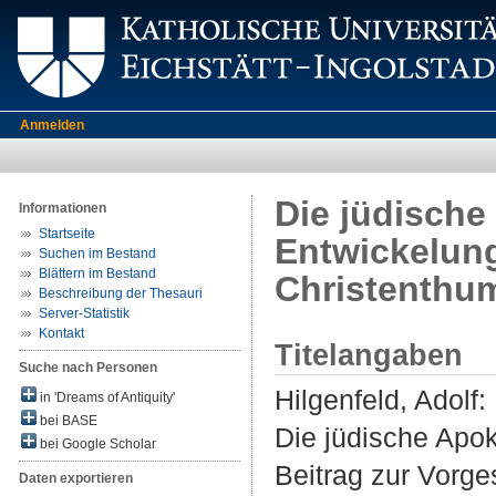
Anmelden
Die jüdische
Informationen
Startseite
Entwickelung
Suchen im Bestand
Blättern im Bestand
Christenthu
Beschreibung der Thesauri
Server-Statistik
Kontakt
Titelangaben
Suche nach Personen
Hilgenfeld, Adolf
:
in 'Dreams of Antiquity'
bei BASE
Die jüdische Apok
bei Google Scholar
Beitrag zur Vorge
Daten exportieren