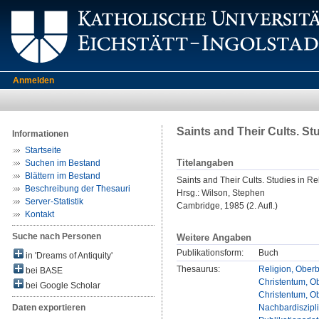
Anmelden
Saints and Their Cults. St
Informationen
Startseite
Titelangaben
Suchen im Bestand
Blättern im Bestand
Saints and Their Cults. Studies in Re
Beschreibung der Thesauri
Hrsg.:
Wilson, Stephen
Server-Statistik
Cambridge, 1985 (2. Aufl.)
Kontakt
Suche nach Personen
Weitere Angaben
Publikationsform:
Buch
in 'Dreams of Antiquity'
Thesaurus:
Religion, Oberb
bei BASE
Christentum, Ob
bei Google Scholar
Christentum, Ob
Nachbardiszipl
Daten exportieren