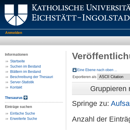
Anmelden
Veröffentlic
Informationen
Startseite
Suchen im Bestand
Eine Ebene nach oben ...
Blättern im Bestand
Beschreibung der Thesauri
Exportieren als
Server-Statistik
Gruppieren
Kontakt
Thesaurus
Springe zu:
Aufsa
Einträge suchen
Einfache Suche
Anzahl der Eintr
Erweiterte Suche