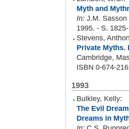
Myth and Myth
In:
J.M. Sasson (
1995. - S. 1825
Stevens, Antho
Private Myths.
Cambridge, Mass
ISBN 0-674-216
1993
Bulkley, Kelly
:
The Evil Dream
Dreams in Myth
In:
C.S. Rupprech