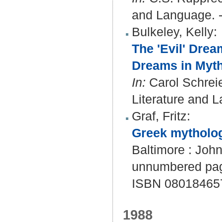
and Language. -
Bulkeley, Kelly
:
The 'Evil' Drea
Dreams in Myth
In:
Carol Schreie
Literature and L
Graf, Fritz
:
Greek mythology
Baltimore : John
unnumbered page
ISBN 080184657
1988