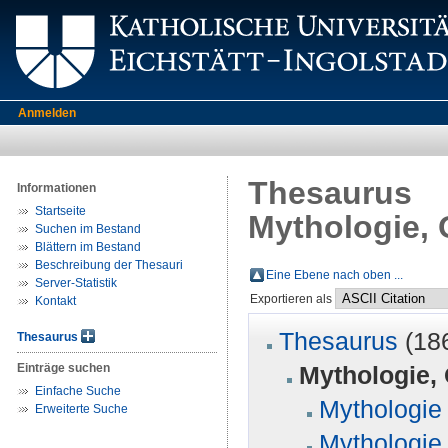
Anmelden
Thesaurus
Informationen
Startseite
Mythologie, 
Suchen im Bestand
Blättern im Bestand
Beschreibung der Thesauri
Eine Ebene nach oben ...
Server-Statistik
Exportieren als
Kontakt
Thesaurus
(18
Thesaurus
Einträge suchen
Mythologie, 
Einfache Suche
Mythologie
Erweiterte Suche
Mythologie