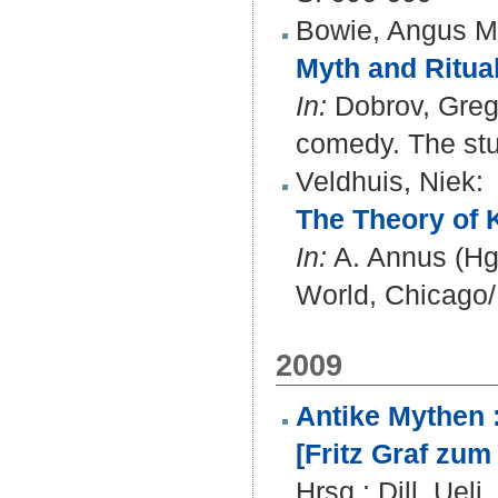
Bowie, Angus M
Myth and Ritua
In:
Dobrov, Grego
comedy. The stu
Veldhuis, Niek
:
The Theory of K
In:
A. Annus (Hg.)
World, Chicago/I
2009
Antike Mythen 
[Fritz Graf zum
Hrsg.:
Dill, Ueli