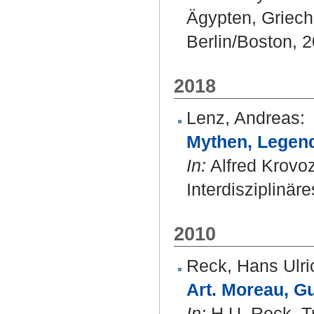
Ägypten, Griech
Berlin/Boston, 2
2018
Lenz, Andreas
:
Mythen, Legen
In:
Alfred Krovoz
Interdisziplinär
2010
Reck, Hans Ulri
Art. Moreau, G
In:
H.U. Reck, T