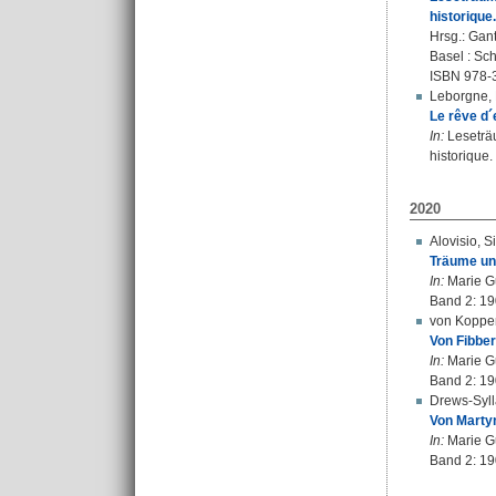
historique.
Hrsg.:
Gant
Basel : Sch
ISBN 978-
Leborgne, 
Le rêve d´
In:
Leseträu
historique.
2020
Alovisio, Si
Träume und
In:
Marie Gu
Band 2: 19
von Koppen
Von Fibber
In:
Marie Gu
Band 2: 19
Drews-Syll
Von Marty
In:
Marie Gu
Band 2: 19