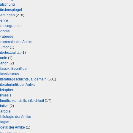
älschung
ürstenspiegel
attungen
(218)
enre
lossographie
Gnome
rabrede
rammatik der Antike
Humor
(1)
ntertextualität
(1)
ronie
(1)
Kanon
(2)
lassik, Begriff der
lassizismus
iteraturgeschichte, allgemein
(501)
iteraturkritik der Antike
etapher
imesis
ündlichkeit & Schriftlichkeit
(17)
otive
(2)
arodie
hilologie der Antike
lagiat
oetik der Antike
(1)
rooemium