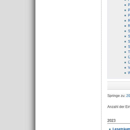
P
P
P
R
R
S
S
S
S
Ü
Ü
V
Springe zu:
2
Anzahl der Ei
2023
Leseträume