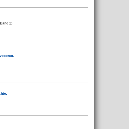
 Band 2)
ovecento.
hte.