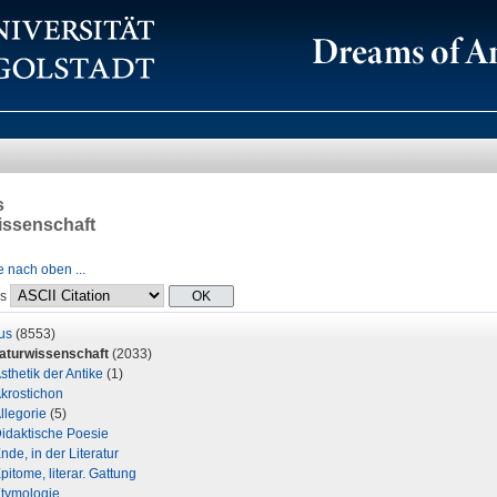
s
wissenschaft
 nach oben ...
ls
us
(8553)
raturwissenschaft
(2033)
sthetik der Antike
(1)
krostichon
llegorie
(5)
idaktische Poesie
nde, in der Literatur
pitome, literar. Gattung
tymologie