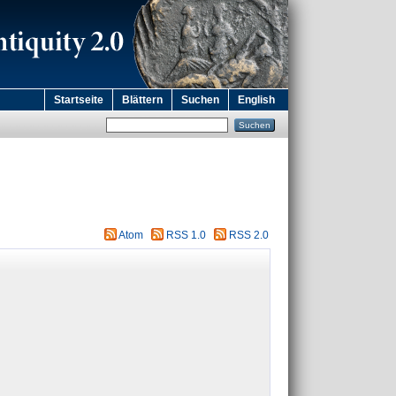
Startseite
Blättern
Suchen
English
Atom
RSS 1.0
RSS 2.0