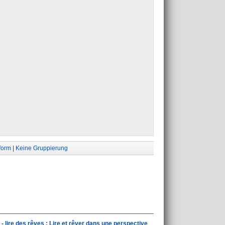
form
|
Keine Gruppierung
 lire des rêves : Lire et rêver dans une perspective