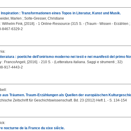
Inspiration : Transformationen eines Topos in Literatur, Kunst und Musik.
eider, Marlen
;
Solte-Gresser, Christiane
: Wilhelm Fink, [2018]. - 1 Online-Ressource (315 S. - (Traum - Wissen - Erzählen ;
3-8467-6329-2
nia
:
tteratura : poetiche dell'onirismo moderno nei testi e nei manifesti del primo N
ly : FrancoAngeli, [2016]. - 210 S. - (Letteratura italiana. Saggi e strumenti ; 32)
88-917-4443-2
bell
:
e aus Träumen. Traum-Erzählungen als Quellen der europäischen Kulturgeschic
chische Zeitschrift für Geschichtswissenschaft. Bd. 23 (2012) Heft 1. - S. 134-154
ick
:
re nocturne de la France du xixe siècle.