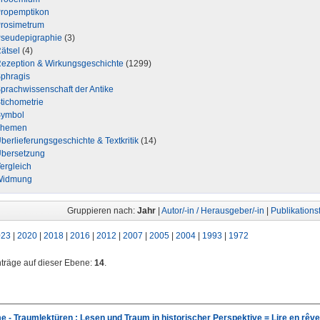
ropemptikon
rosimetrum
seudepigraphie
(3)
ätsel
(4)
ezeption & Wirkungsgeschichte
(1299)
phragis
prachwissenschaft der Antike
tichometrie
ymbol
Themen
berlieferungsgeschichte & Textkritik
(14)
bersetzung
ergleich
Widmung
Gruppieren nach:
Jahr
|
Autor/-in / Herausgeber/-in
|
Publikations
023
|
2020
|
2018
|
2016
|
2012
|
2007
|
2005
|
2004
|
1993
|
1972
nträge auf dieser Ebene:
14
.
 - Traumlektüren : Lesen und Traum in historischer Perspektive = Lire en rêve -