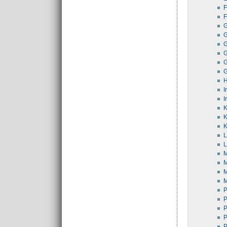
F
F
G
G
G
G
G
I
I
K
K
L
L
M
M
M
M
P
P
P
P
P