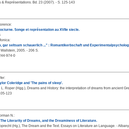
 & Représentations. Bd. 23 (2007). - S. 125-143
lorence
:
octurne. Songe et représentation au XVIIe siecle.
5
Monica
:
, gar seltsam schauerlich ..." : Romantikerbschaft und Experimentalpsycholog
 Wallstein, 2005. - 206 S.
244-974-0
fer
:
lor Coleridge and 'The pains of sleep'.
- L. Roper (Hgg.), Dreams and History: the interpretation of dreams from ancient 
 105-123
orman N.
:
The Literarity of Dreams, and the Dreaminess of Literature.
precht (Hg.), The Dream and the Text. Essays on Literature an Language. - Albany, 1