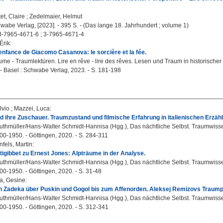
et, Claire
;
Zedelmaier, Helmut
wabe Verlag, [2023]. - 395 S. - (Das lange 18. Jahrhundert ; volume 1)
3-7965-4671-6 ; 3-7965-4671-4
Érik
:
enfance de Giacomo Casanova: le sorcière et la fée.
me - Traumlektüren. Lire en rêve - lire des rêves. Lesen und Traum in historischer 
 - Basel : Schwabe Verlag, 2023. - S. 181-198
lvio
;
Mazzei, Luca
:
 ihre Zuschauer. Traumzustand und filmische Erfahrung in italienischen Erzä
thmüller/Hans-Walter Schmidt-Hannisa (Hgg.), Das nächtliche Selbst. Traumwiss
00-1950. - Göttingen, 2020. - S. 284-311
fels, Martin
:
tigibbet zu Ernest Jones: Alpträume in der Analyse.
thmüller/Hans-Walter Schmidt-Hannisa (Hgg.), Das nächtliche Selbst. Traumwiss
00-1950. - Göttingen, 2020. - S. 31-48
a, Gesine
:
n Zadeka über Puskin und Gogol bis zum Affenorden. Aleksej Remizovs Traumpo
thmüller/Hans-Walter Schmidt-Hannisa (Hgg.), Das nächtliche Selbst. Traumwiss
00-1950. - Göttingen, 2020. - S. 312-341