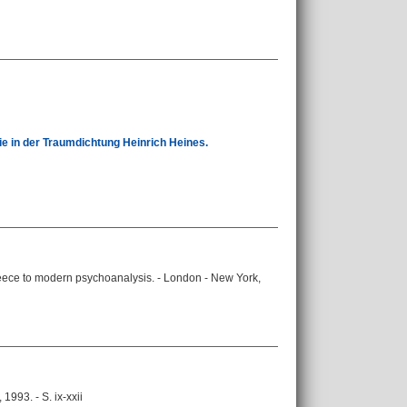
ie in der Traumdichtung Heinrich Heines.
Greece to modern psychoanalysis. - London - New York,
993. - S. ix-xxii