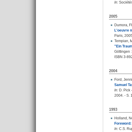
In:
Sociétés
2005
Dumora, F
L'oeuvre n
Paris, 200
Tempian, 
"Ein Traum
Göttingen :
ISBN 3-89
2004
Ford, Jenni
Samuel Tay
In:
D. Pick 
2004. - S.
1993
Holland, N
Foreword: 
In:
C.S. Rup