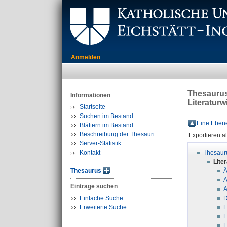
Anmelden
Thesauru
Informationen
Literatur
Startseite
Suchen im Bestand
Eine Ebene
Blättern im Bestand
Beschreibung der Thesauri
Exportieren a
Server-Statistik
Kontakt
Thesaur
Lite
Thesaurus
Ä
A
Einträge suchen
A
Einfache Suche
D
Erweiterte Suche
E
E
E